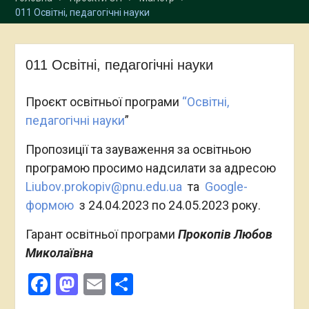
Прикарпатському
011 Освітні, педагогічні науки
національному
університеті імені В.
Стефаника з 23 жовтня по
011 Освітні, педагогічні науки
25 жовтня 2023 року
Відкрита зустріч з
експертами з акредитації
Проєкт освітньої програми
“Освітні,
освітньої програми
педагогічні науки
”
“Міжнародні економічні
відносини”
Пропозиції та зауваження за освітньою
програмою просимо надсилати за адресою
Liubov
.
prokopiv
@
pnu
.
edu
.
ua
та
Google-
формою
з 24.04.2023 по 24.05.2023 року.
Гарант освітньої програми
Прокопів Любов
Миколаївна
Facebook
Mastodon
Email
Поділитися