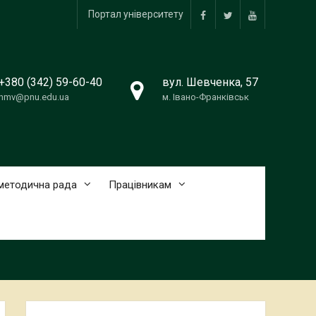
Портал університету
Facebook
Twitter
YouTube
+380 (342) 59-60-40
вул. Шевченка, 57
nmv@pnu.edu.ua
м. Івано-Франківськ
методична рада
Працівникам