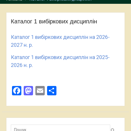
Прикарпатському
національному
університеті імені В.
Каталог 1 вибіркових дисциплін
Стефаника з 23 жовтня по
25 жовтня 2023 року
Відкрита зустріч з
Каталог 1 вибіркових дисциплін на 2026-
експертами з акредитації
2027 н. р.
освітньої програми
“Міжнародні економічні
Каталог 1 вибіркових дисциплін на 2025-
відносини”
2026 н. р.
Facebook
Mastodon
Email
Поділитися
Пошук: