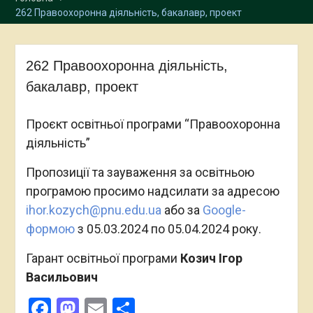
Прикарпатському
262 Правоохоронна діяльність, бакалавр, проект
національному
університеті імені В.
Стефаника з 23 жовтня по
262 Правоохоронна діяльність,
25 жовтня 2023 року
Відкрита зустріч з
бакалавр, проект
експертами з акредитації
освітньої програми
Проєкт освітньої програми “Правоохоронна
“Міжнародні економічні
діяльність”
відносини”
Пропозиції та зауваження за освітньою
програмою просимо надсилати за адресою
ihor.kozych@pnu.edu.ua
або за
Google-
формою
з 05.03.2024 по 05.04.2024 року.
Гарант освітньої програми
Козич Ігор
Васильович
Facebook
Mastodon
Email
Поділитися